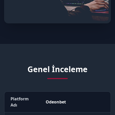
Genel İnceleme
Platform
Odeonbet
Adı