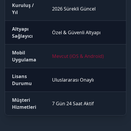
Kuruluş /
2026 Sürekli Güncel
Yıl
Altyapı
Özel & Güvenli Altyapı
Sağlayıcı
Mobil
Mevcut (iOS & Android)
Uygulama
Lisans
Uluslararası Onaylı
Durumu
Müşteri
7 Gün 24 Saat Aktif
Hizmetleri