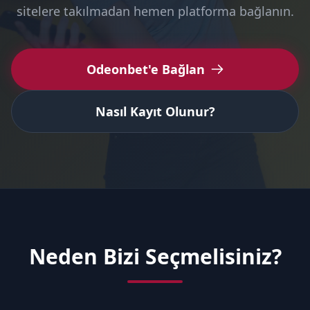
sitelere takılmadan hemen platforma bağlanın.
Odeonbet'e Bağlan
Nasıl Kayıt Olunur?
Neden Bizi Seçmelisiniz?