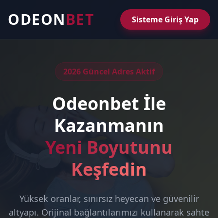
ODEON
BET
Sisteme Giriş Yap
2026 Güncel Adres Aktif
Odeonbet İle
Kazanmanın
Yeni Boyutunu
Keşfedin
Yüksek oranlar, sınırsız heyecan ve güvenilir
altyapı. Orijinal bağlantılarımızı kullanarak sahte