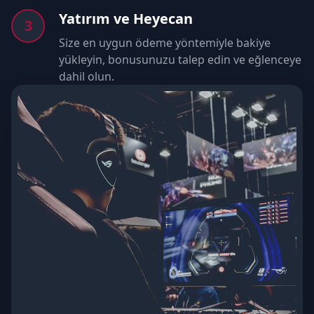
Yatırım ve Heyecan
3
Size en uygun ödeme yöntemiyle bakiye
yükleyin, bonusunuzu talep edin ve eğlenceye
dahil olun.