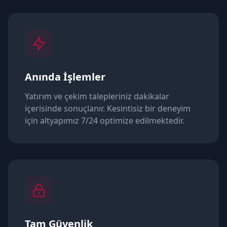
Anında İşlemler
Yatırım ve çekim talepleriniz dakikalar
içerisinde sonuçlanır. Kesintisiz bir deneyim
için altyapımız 7/24 optimize edilmektedir.
Tam Güvenlik