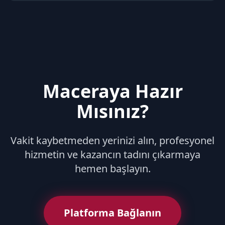
Maceraya Hazır
Mısınız?
Vakit kaybetmeden yerinizi alın, profesyonel
hizmetin ve kazancın tadını çıkarmaya
hemen başlayın.
Platforma Bağlanın