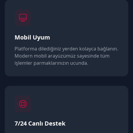
Mobil Uyum
Platforma dilediğiniz yerden kolayca bağlanın.
Modern mobil arayüzümüz sayesinde tüm
işlemler parmaklarınızın ucunda.
7/24 Canlı Destek