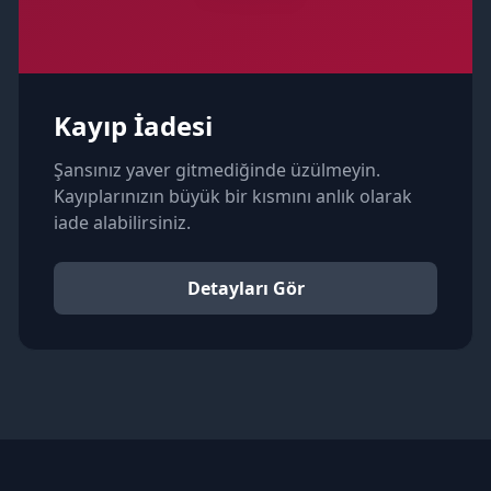
Kayıp İadesi
Şansınız yaver gitmediğinde üzülmeyin.
Kayıplarınızın büyük bir kısmını anlık olarak
iade alabilirsiniz.
Detayları Gör