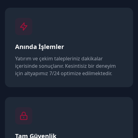
Anında İşlemler
Yatırım ve çekim talepleriniz dakikalar
içerisinde sonuçlanır. Kesintisiz bir deneyim
için altyapımız 7/24 optimize edilmektedir.
Tam Güvenlik