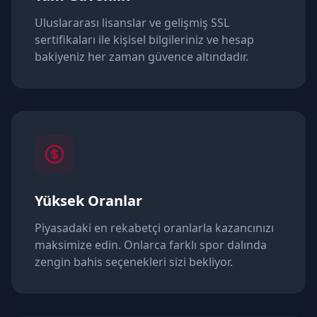
Uluslararası lisanslar ve gelişmiş SSL
sertifikaları ile kişisel bilgileriniz ve hesap
bakiyeniz her zaman güvence altındadır.
Yüksek Oranlar
Piyasadaki en rekabetçi oranlarla kazancınızı
maksimize edin. Onlarca farklı spor dalında
zengin bahis seçenekleri sizi bekliyor.