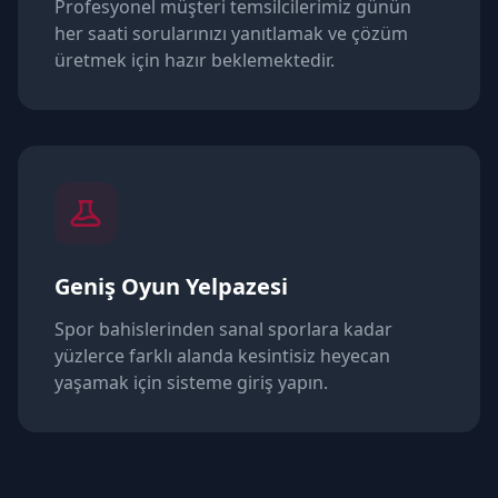
Profesyonel müşteri temsilcilerimiz günün
her saati sorularınızı yanıtlamak ve çözüm
üretmek için hazır beklemektedir.
Geniş Oyun Yelpazesi
Spor bahislerinden sanal sporlara kadar
yüzlerce farklı alanda kesintisiz heyecan
yaşamak için sisteme giriş yapın.