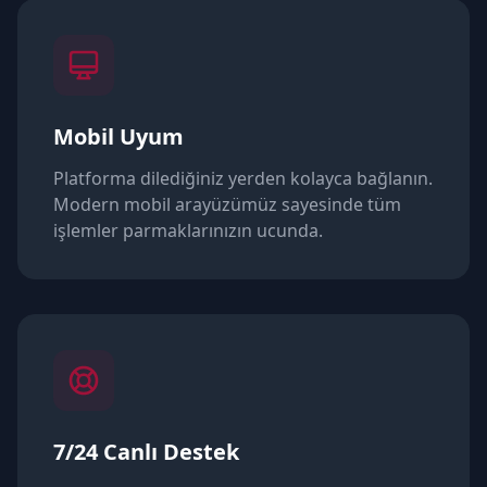
Mobil Uyum
Platforma dilediğiniz yerden kolayca bağlanın.
Modern mobil arayüzümüz sayesinde tüm
işlemler parmaklarınızın ucunda.
7/24 Canlı Destek