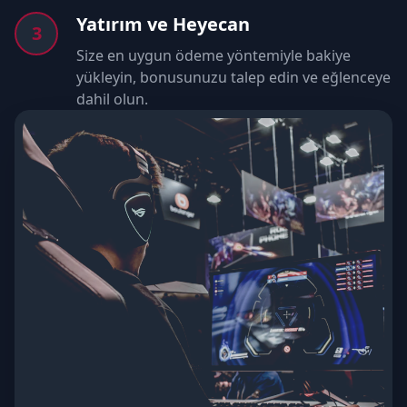
Yatırım ve Heyecan
3
Size en uygun ödeme yöntemiyle bakiye
yükleyin, bonusunuzu talep edin ve eğlenceye
dahil olun.