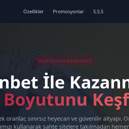
Özellikler
Promosyonlar
S.S.S
2026 Güncel Adres Aktif
nbet İle Kazan
 Boyutunu Keş
k oranlar, sınırsız heyecan ve güvenilir altyapı. Or
rımızı kullanarak sahte sitelere takılmadan heme