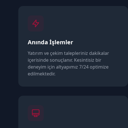
Anında İşlemler
Yatırım ve çekim talepleriniz dakikalar
içerisinde sonuçlanır. Kesintisiz bir
deneyim için altyapımız 7/24 optimize
edilmektedir.