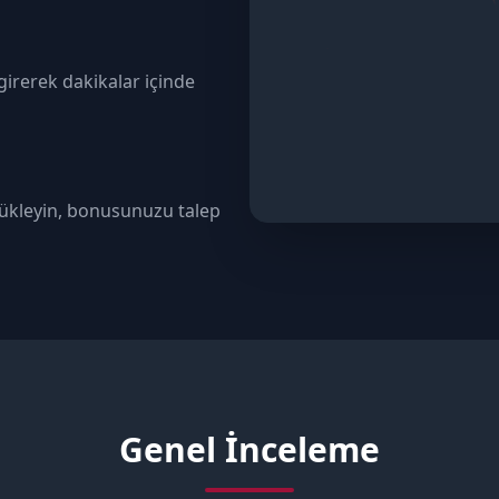
 girerek dakikalar içinde
ükleyin, bonusunuzu talep
Genel İnceleme