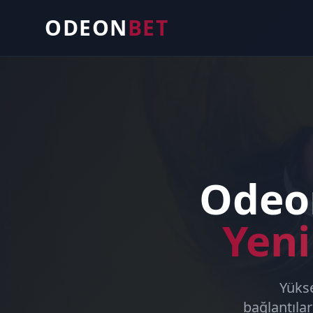
ODEON
BET
Odeo
Yeni
Yükse
bağlantıla