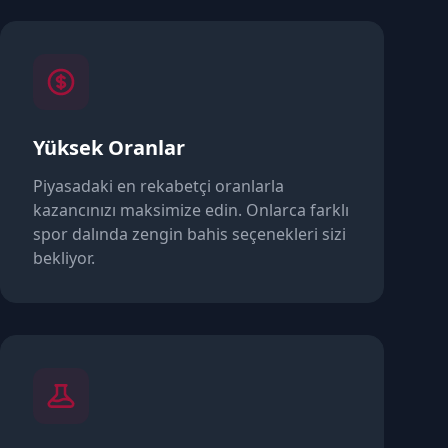
Yüksek Oranlar
Piyasadaki en rekabetçi oranlarla
kazancınızı maksimize edin. Onlarca farklı
spor dalında zengin bahis seçenekleri sizi
bekliyor.