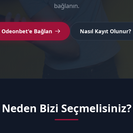
bağlanın.
Odeonbet'e Bağlan
Nasıl Kayıt Olunur?
Neden Bizi Seçmelisiniz?