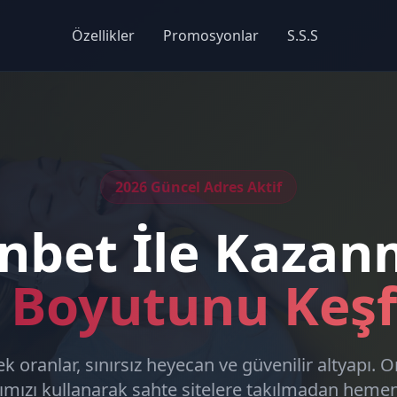
Özellikler
Promosyonlar
S.S.S
2026 Güncel Adres Aktif
nbet İle Kazan
 Boyutunu Keş
k oranlar, sınırsız heyecan ve güvenilir altyapı. Or
rımızı kullanarak sahte sitelere takılmadan heme