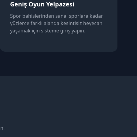
Geniş Oyun Yelpazesi
Spor bahislerinden sanal sporlara kadar
yüzlerce farklı alanda kesintisiz heyecan
yaşamak için sisteme giriş yapın.
ın.