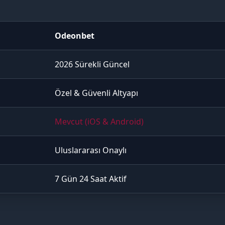
Odeonbet
2026 Sürekli Güncel
Özel & Güvenli Altyapı
Mevcut (iOS & Android)
Uluslararası Onaylı
7 Gün 24 Saat Aktif