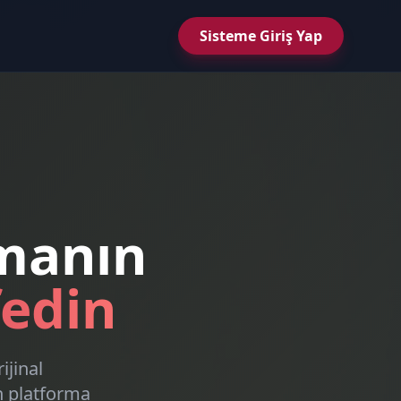
Sisteme Giriş Yap
manın
fedin
ijinal
n platforma