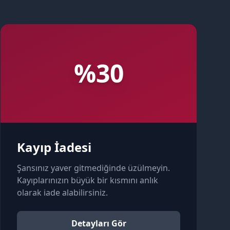
%30
Kayıp İadesi
Şansınız yaver gitmediğinde üzülmeyin.
Kayıplarınızın büyük bir kısmını anlık
olarak iade alabilirsiniz.
Detayları Gör