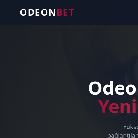
ODEON
BET
Odeo
Yeni
Yükse
bağlantıla