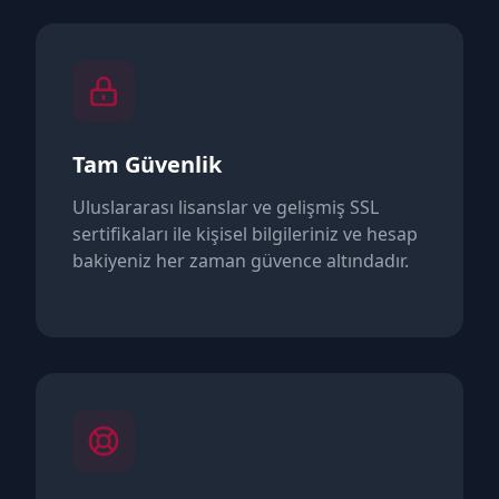
Tam Güvenlik
Uluslararası lisanslar ve gelişmiş SSL
sertifikaları ile kişisel bilgileriniz ve hesap
bakiyeniz her zaman güvence altındadır.