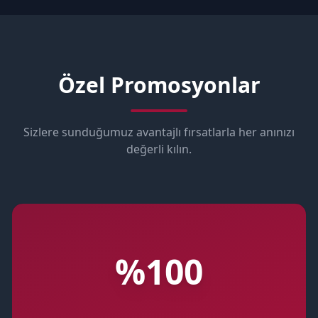
Özel Promosyonlar
Sizlere sunduğumuz avantajlı fırsatlarla her anınızı
değerli kılın.
%100