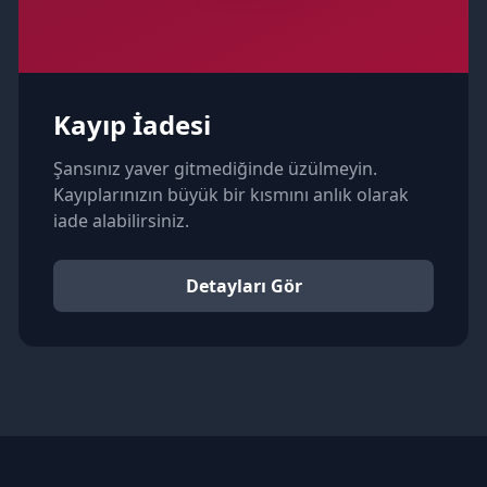
Kayıp İadesi
Şansınız yaver gitmediğinde üzülmeyin.
Kayıplarınızın büyük bir kısmını anlık olarak
iade alabilirsiniz.
Detayları Gör