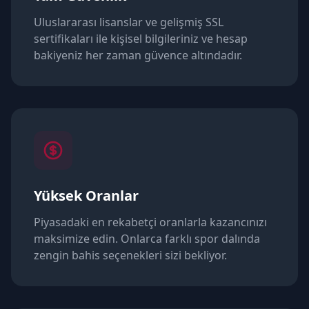
Uluslararası lisanslar ve gelişmiş SSL
sertifikaları ile kişisel bilgileriniz ve hesap
bakiyeniz her zaman güvence altındadır.
Yüksek Oranlar
Piyasadaki en rekabetçi oranlarla kazancınızı
maksimize edin. Onlarca farklı spor dalında
zengin bahis seçenekleri sizi bekliyor.