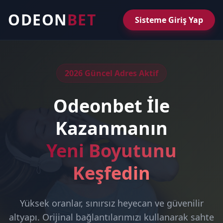
ODEON
BET
Sisteme Giriş Yap
2026 Güncel Adres Aktif
Odeonbet İle
Kazanmanın
Yeni Boyutunu
Keşfedin
Yüksek oranlar, sınırsız heyecan ve güvenilir
altyapı. Orijinal bağlantılarımızı kullanarak sahte