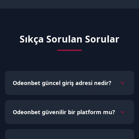
Sıkça Sorulan Sorular
Odeonbet güncel giriş adresi nedir?
Odeonbet güvenilir bir platform mu?