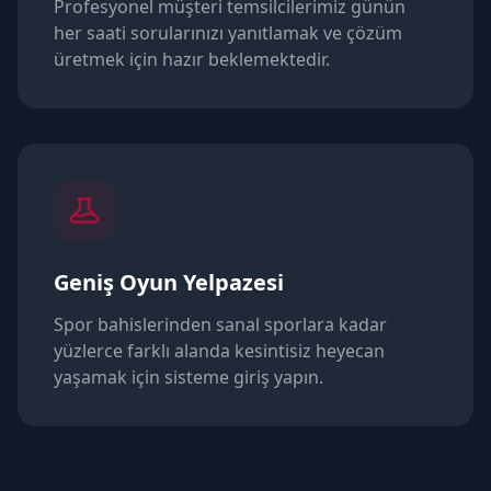
Profesyonel müşteri temsilcilerimiz günün
her saati sorularınızı yanıtlamak ve çözüm
üretmek için hazır beklemektedir.
Geniş Oyun Yelpazesi
Spor bahislerinden sanal sporlara kadar
yüzlerce farklı alanda kesintisiz heyecan
yaşamak için sisteme giriş yapın.