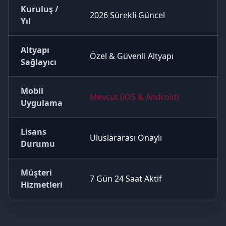
Kuruluş /
2026 Sürekli Güncel
Yıl
Altyapı
Özel & Güvenli Altyapı
Sağlayıcı
Mobil
Mevcut (iOS & Android)
Uygulama
Lisans
Uluslararası Onaylı
Durumu
Müşteri
7 Gün 24 Saat Aktif
Hizmetleri