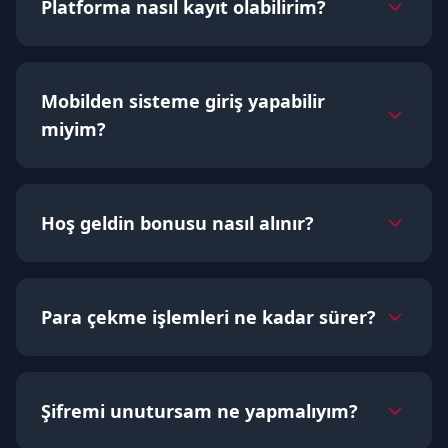
Platforma nasıl kayıt olabilirim?
Mobilden sisteme giriş yapabilir
miyim?
Hoş geldin bonusu nasıl alınır?
Para çekme işlemleri ne kadar sürer?
Şifremi unutursam ne yapmalıyım?