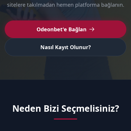
sitelere takılmadan hemen platforma bağlanın.
Odeonbet'e Bağlan
Nasıl Kayıt Olunur?
Neden Bizi Seçmelisiniz?