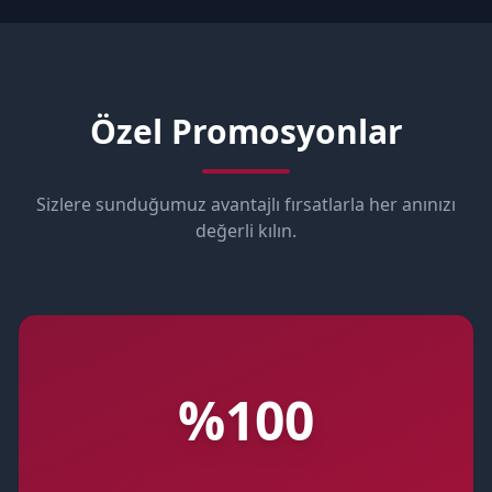
Özel Promosyonlar
Sizlere sunduğumuz avantajlı fırsatlarla her anınızı
değerli kılın.
%100