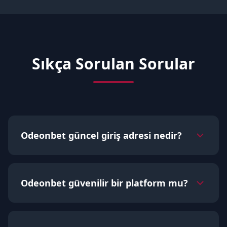
Sıkça Sorulan Sorular
Odeonbet güncel giriş adresi nedir?
Odeonbet güvenilir bir platform mu?