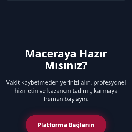
Maceraya Hazır
Mısınız?
Vakit kaybetmeden yerinizi alın, profesyonel
hizmetin ve kazancın tadını çıkarmaya
hemen başlayın.
Platforma Bağlanın