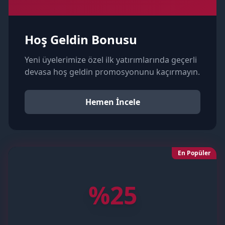
Hoş Geldin Bonusu
Yeni üyelerimize özel ilk yatırımlarında geçerli
devasa hoş geldin promosyonunu kaçırmayın.
Hemen İncele
En Popüler
%25