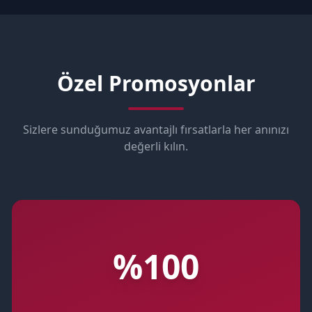
Özel Promosyonlar
Sizlere sunduğumuz avantajlı fırsatlarla her anınızı
değerli kılın.
%100