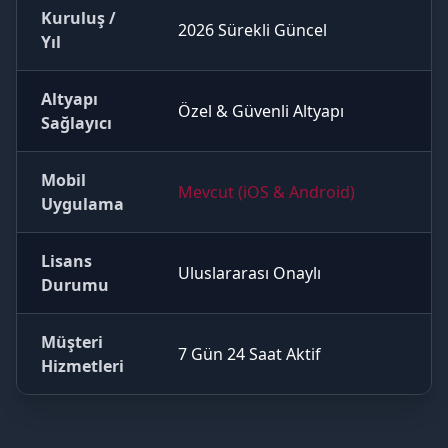
Kuruluş /
2026 Sürekli Güncel
Yıl
Altyapı
Özel & Güvenli Altyapı
Sağlayıcı
Mobil
Mevcut (iOS & Android)
Uygulama
Lisans
Uluslararası Onaylı
Durumu
Müşteri
7 Gün 24 Saat Aktif
Hizmetleri