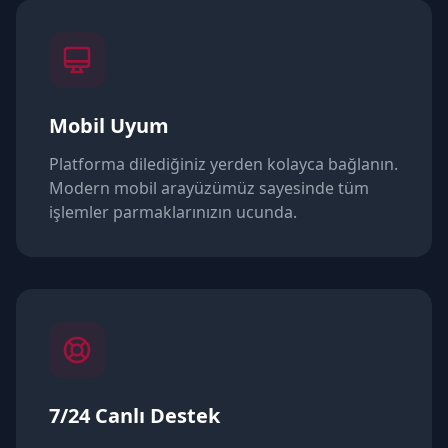
Mobil Uyum
Platforma dilediğiniz yerden kolayca bağlanın.
Modern mobil arayüzümüz sayesinde tüm
işlemler parmaklarınızın ucunda.
7/24 Canlı Destek