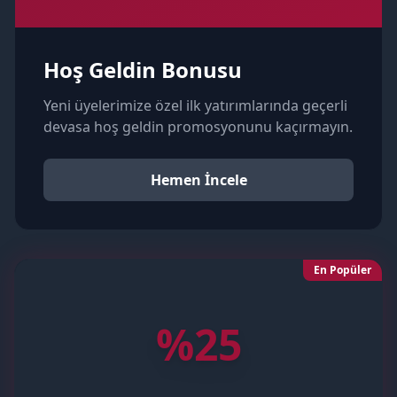
Hoş Geldin Bonusu
Yeni üyelerimize özel ilk yatırımlarında geçerli
devasa hoş geldin promosyonunu kaçırmayın.
Hemen İncele
En Popüler
%25