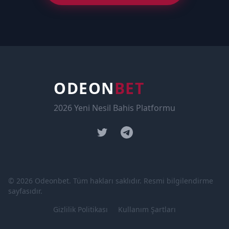
ODEON
BET
2026 Yeni Nesil Bahis Platformu
Twitter
Telegram
© 2026 Odeonbet. Tüm hakları saklıdır. Resmi bilgilendirme
sayfasıdır.
Gizlilik Politikası
Kullanım Şartları