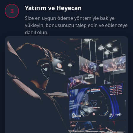
Yatırım ve Heyecan
3
Size en uygun ödeme yöntemiyle bakiye
yükleyin, bonusunuzu talep edin ve eğlenceye
dahil olun.