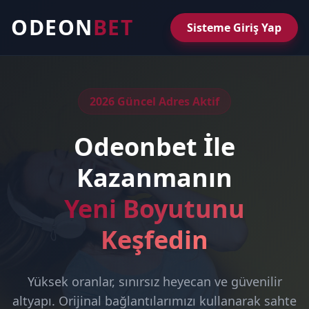
ODEON
BET
Sisteme Giriş Yap
2026 Güncel Adres Aktif
Odeonbet İle
Kazanmanın
Yeni Boyutunu
Keşfedin
Yüksek oranlar, sınırsız heyecan ve güvenilir
altyapı. Orijinal bağlantılarımızı kullanarak sahte