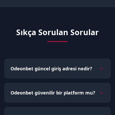
Sıkça Sorulan Sorular
Odeonbet güncel giriş adresi nedir?
Odeonbet güvenilir bir platform mu?