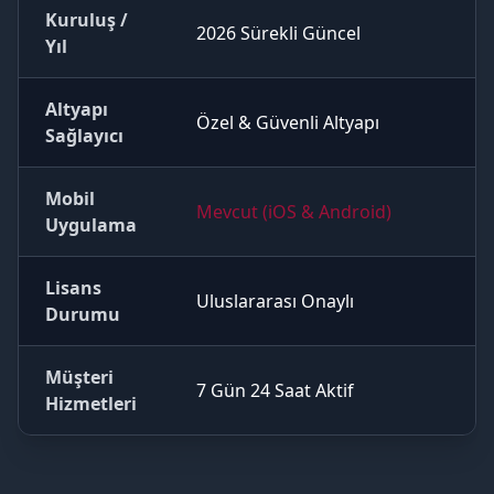
Kuruluş /
2026 Sürekli Güncel
Yıl
Altyapı
Özel & Güvenli Altyapı
Sağlayıcı
Mobil
Mevcut (iOS & Android)
Uygulama
Lisans
Uluslararası Onaylı
Durumu
Müşteri
7 Gün 24 Saat Aktif
Hizmetleri