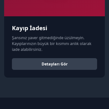
Kayıp İadesi
Şansınız yaver gitmediğinde üzülmeyin.
Kayıplarınızın büyük bir kısmını anlık olarak
iade alabilirsiniz.
Detayları Gör