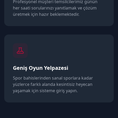
Profesyonel müşteri temsilcilerimiz günün
her saati sorularınızı yanıtlamak ve çözüm
üretmek için hazır beklemektedir.
Geniş Oyun Yelpazesi
Spor bahislerinden sanal sporlara kadar
yüzlerce farklı alanda kesintisiz heyecan
yaşamak için sisteme giriş yapın.