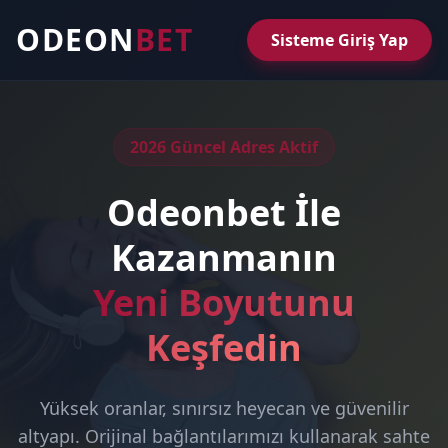
ODEON
BET
Sisteme Giriş Yap
2026 Güncel Adres Aktif
Odeonbet İle
Kazanmanın
Yeni Boyutunu
Keşfedin
Yüksek oranlar, sınırsız heyecan ve güvenilir
altyapı. Orijinal bağlantılarımızı kullanarak sahte