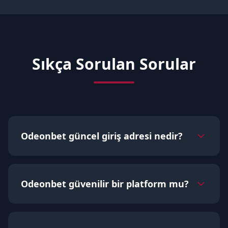
Sıkça Sorulan Sorular
Odeonbet güncel giriş adresi nedir?
Odeonbet güvenilir bir platform mu?