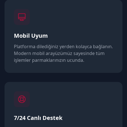
Mobil Uyum
Platforma dilediğiniz yerden kolayca bağlanın.
Modern mobil arayüzümüz sayesinde tüm
işlemler parmaklarınızın ucunda.
7/24 Canlı Destek