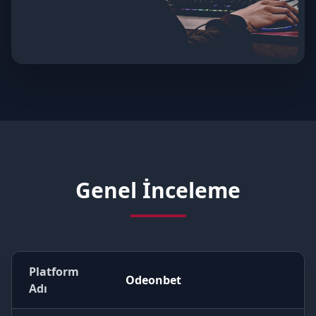
Genel İnceleme
Platform
Odeonbet
Adı