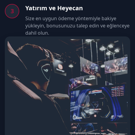
Yatırım ve Heyecan
3
Size en uygun ödeme yöntemiyle bakiye
yükleyin, bonusunuzu talep edin ve eğlenceye
dahil olun.