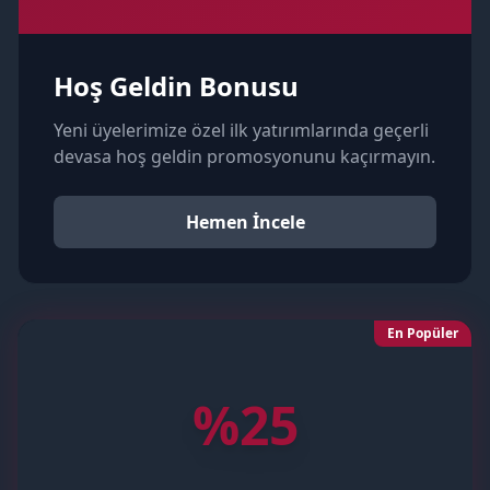
Hoş Geldin Bonusu
Yeni üyelerimize özel ilk yatırımlarında geçerli
devasa hoş geldin promosyonunu kaçırmayın.
Hemen İncele
En Popüler
%25