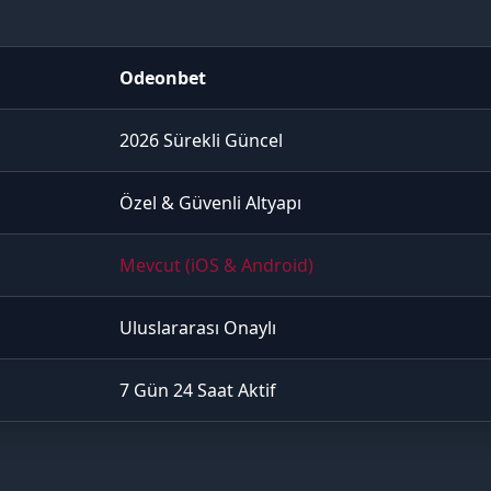
Odeonbet
2026 Sürekli Güncel
Özel & Güvenli Altyapı
Mevcut (iOS & Android)
Uluslararası Onaylı
7 Gün 24 Saat Aktif