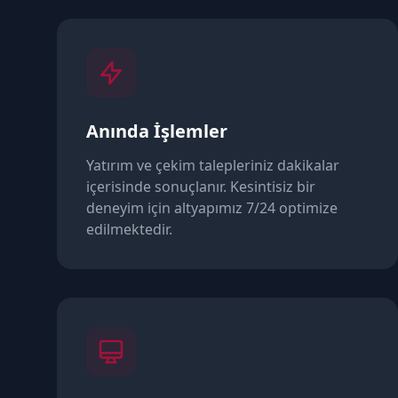
Anında İşlemler
Yatırım ve çekim talepleriniz dakikalar
içerisinde sonuçlanır. Kesintisiz bir
deneyim için altyapımız 7/24 optimize
edilmektedir.