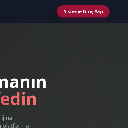
Sisteme Giriş Yap
manın
fedin
ijinal
n platforma