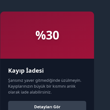
%30
Kayıp İadesi
Şansınız yaver gitmediğinde üzülmeyin.
Kayıplarınızın büyük bir kısmını anlık
olarak iade alabilirsiniz.
Detayları Gör