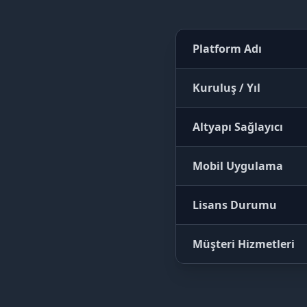
Platform Adı
Kuruluş / Yıl
Altyapı Sağlayıcı
Mobil Uygulama
Lisans Durumu
Müşteri Hizmetleri