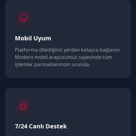
Mobil Uyum
Platforma dilediğiniz yerden kolayca bağlanın.
Modern mobil arayüzümüz sayesinde tüm
işlemler parmaklarınızın ucunda.
7/24 Canlı Destek