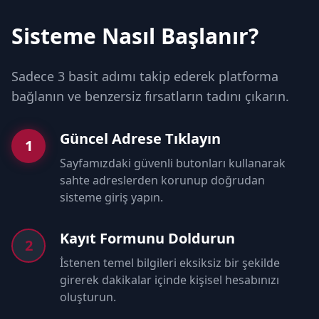
Sisteme Nasıl Başlanır?
Sadece 3 basit adımı takip ederek platforma
bağlanın ve benzersiz fırsatların tadını çıkarın.
Güncel Adrese Tıklayın
1
Sayfamızdaki güvenli butonları kullanarak
sahte adreslerden korunup doğrudan
sisteme giriş yapın.
Kayıt Formunu Doldurun
2
İstenen temel bilgileri eksiksiz bir şekilde
girerek dakikalar içinde kişisel hesabınızı
oluşturun.