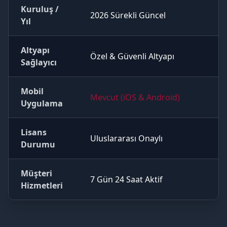
Kuruluş /
2026 Sürekli Güncel
Yıl
Altyapı
Özel & Güvenli Altyapı
Sağlayıcı
Mobil
Mevcut (iOS & Android)
Uygulama
Lisans
Uluslararası Onaylı
Durumu
Müşteri
7 Gün 24 Saat Aktif
Hizmetleri