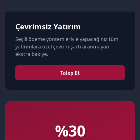
Çevrimsiz Yatırım
Seçili ödeme yöntemleriyle yapacağınız tüm
yatırımlara özel çevrim şartı aranmayan
ekstra bakiye.
Talep Et
%30