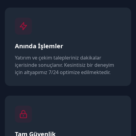
Anında İşlemler
Yatırım ve çekim talepleriniz dakikalar
içerisinde sonuçlanır. Kesintisiz bir deneyim
için altyapımız 7/24 optimize edilmektedir.
Tam Güvenlik