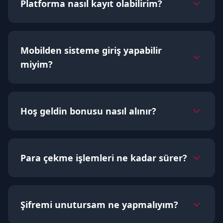
Platforma nasıl kayıt olabilirim?
Mobilden sisteme giriş yapabilir
miyim?
Hoş geldin bonusu nasıl alınır?
Para çekme işlemleri ne kadar sürer?
Şifremi unutursam ne yapmalıyım?