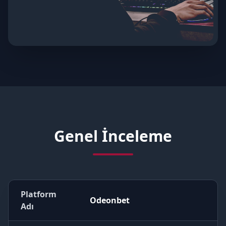
Genel İnceleme
Platform
Odeonbet
Adı