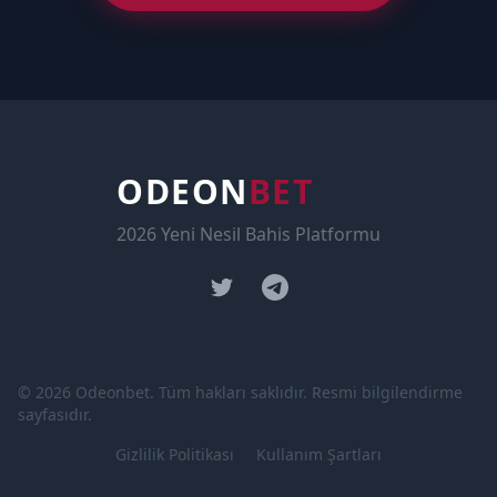
ODEON
BET
2026 Yeni Nesil Bahis Platformu
Twitter
Telegram
© 2026 Odeonbet. Tüm hakları saklıdır. Resmi bilgilendirme
sayfasıdır.
Gizlilik Politikası
Kullanım Şartları