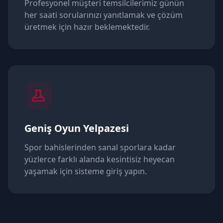
Profesyonel müşteri temsilcilerimiz günün
her saati sorularınızı yanıtlamak ve çözüm
üretmek için hazır beklemektedir.
Geniş Oyun Yelpazesi
Spor bahislerinden sanal sporlara kadar
yüzlerce farklı alanda kesintisiz heyecan
yaşamak için sisteme giriş yapın.