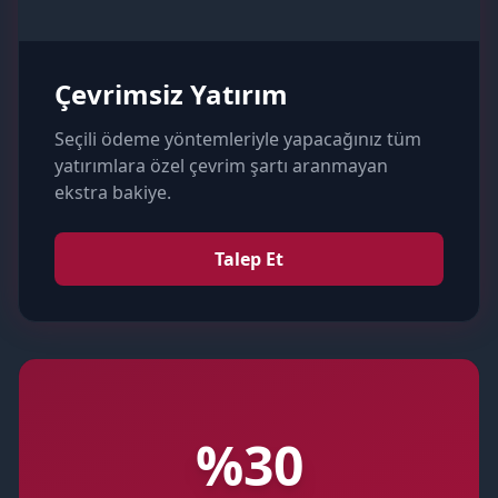
Çevrimsiz Yatırım
Seçili ödeme yöntemleriyle yapacağınız tüm
yatırımlara özel çevrim şartı aranmayan
ekstra bakiye.
Talep Et
%30