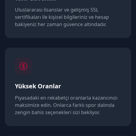
Uluslararası lisanslar ve gelişmiş SSL
sertifikaları ile kişisel bilgileriniz ve hesap
bakiyeniz her zaman güvence altındadır.
Yüksek Oranlar
Piyasadaki en rekabetçi oranlarla kazancınızı
maksimize edin. Onlarca farklı spor dalında
zengin bahis seçenekleri sizi bekliyor.