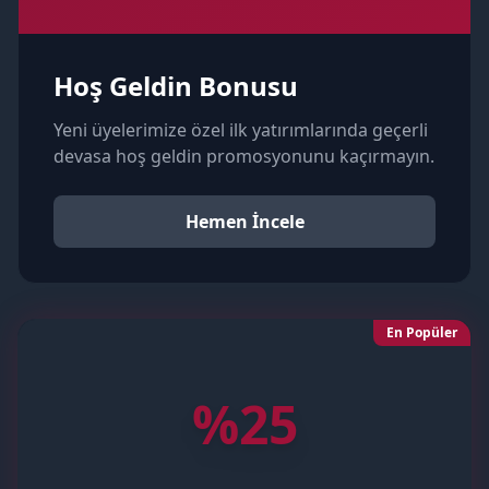
Hoş Geldin Bonusu
Yeni üyelerimize özel ilk yatırımlarında geçerli
devasa hoş geldin promosyonunu kaçırmayın.
Hemen İncele
En Popüler
%25