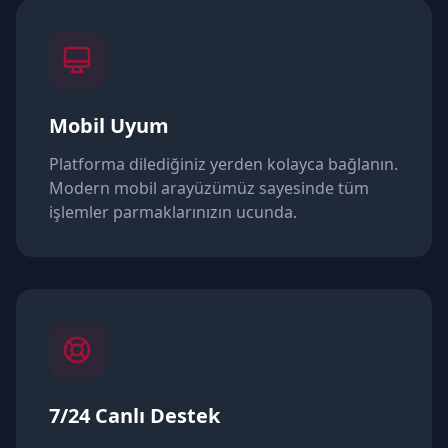
Mobil Uyum
Platforma dilediğiniz yerden kolayca bağlanın.
Modern mobil arayüzümüz sayesinde tüm
işlemler parmaklarınızın ucunda.
7/24 Canlı Destek