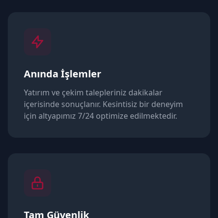
Anında İşlemler
Yatırım ve çekim talepleriniz dakikalar
içerisinde sonuçlanır. Kesintisiz bir deneyim
için altyapımız 7/24 optimize edilmektedir.
Tam Güvenlik