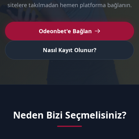
sitelere takılmadan hemen platforma bağlanın.
Odeonbet'e Bağlan
Nasıl Kayıt Olunur?
Neden Bizi Seçmelisiniz?