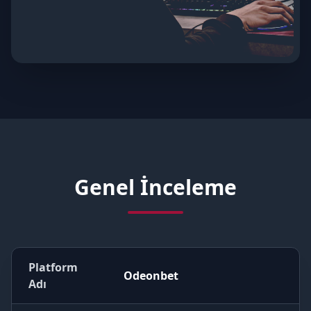
Genel İnceleme
Platform
Odeonbet
Adı