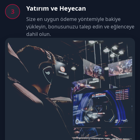
Yatırım ve Heyecan
3
Size en uygun ödeme yöntemiyle bakiye
yükleyin, bonusunuzu talep edin ve eğlenceye
dahil olun.