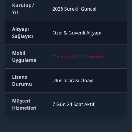
Kuruluş /
2026 Sürekli Güncel
Yıl
Altyapı
Özel & Güvenli Altyapı
Sağlayıcı
Mobil
Mevcut (iOS & Android)
Uygulama
Lisans
Uluslararası Onaylı
Durumu
Müşteri
7 Gün 24 Saat Aktif
Hizmetleri