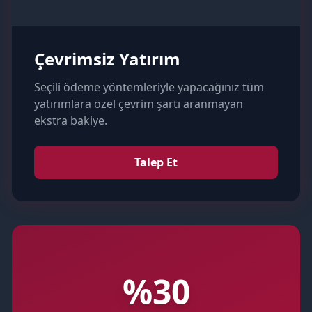
Çevrimsiz Yatırım
Seçili ödeme yöntemleriyle yapacağınız tüm
yatırımlara özel çevrim şartı aranmayan
ekstra bakiye.
Talep Et
%30