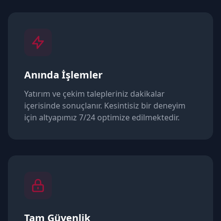
Anında İşlemler
Yatırım ve çekim talepleriniz dakikalar
içerisinde sonuçlanır. Kesintisiz bir deneyim
için altyapımız 7/24 optimize edilmektedir.
Tam Güvenlik