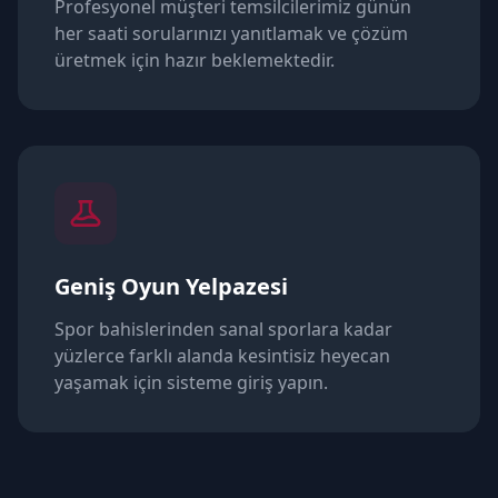
Profesyonel müşteri temsilcilerimiz günün
her saati sorularınızı yanıtlamak ve çözüm
üretmek için hazır beklemektedir.
Geniş Oyun Yelpazesi
Spor bahislerinden sanal sporlara kadar
yüzlerce farklı alanda kesintisiz heyecan
yaşamak için sisteme giriş yapın.