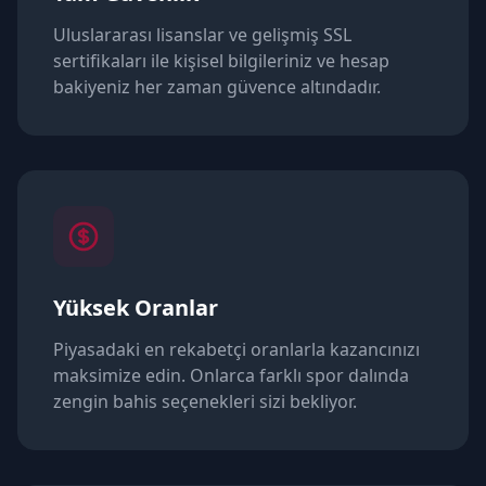
Uluslararası lisanslar ve gelişmiş SSL
sertifikaları ile kişisel bilgileriniz ve hesap
bakiyeniz her zaman güvence altındadır.
Yüksek Oranlar
Piyasadaki en rekabetçi oranlarla kazancınızı
maksimize edin. Onlarca farklı spor dalında
zengin bahis seçenekleri sizi bekliyor.