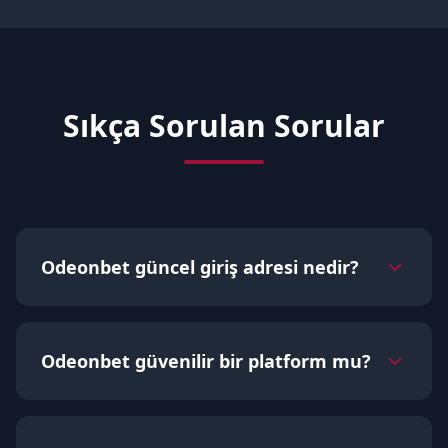
Sıkça Sorulan Sorular
Odeonbet güncel giriş adresi nedir?
Odeonbet güvenilir bir platform mu?