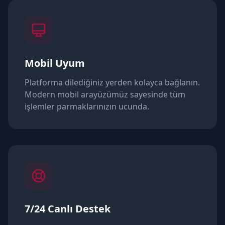
Mobil Uyum
Platforma dilediğiniz yerden kolayca bağlanın.
Modern mobil arayüzümüz sayesinde tüm
işlemler parmaklarınızın ucunda.
7/24 Canlı Destek