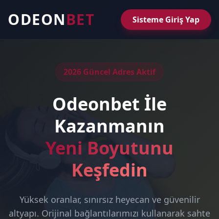
ODEON
BET
Sisteme Giriş Yap
2026 Güncel Adres Aktif
Odeonbet İle
Kazanmanın
Yeni Boyutunu
Keşfedin
Yüksek oranlar, sınırsız heyecan ve güvenilir
altyapı. Orijinal bağlantılarımızı kullanarak sahte