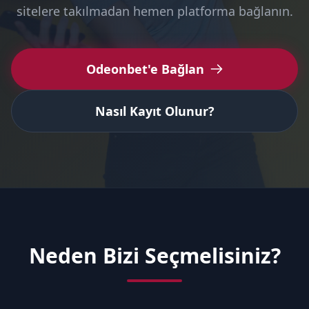
sitelere takılmadan hemen platforma bağlanın.
Odeonbet'e Bağlan
Nasıl Kayıt Olunur?
Neden Bizi Seçmelisiniz?