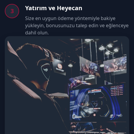
Yatırım ve Heyecan
3
Size en uygun ödeme yöntemiyle bakiye
yükleyin, bonusunuzu talep edin ve eğlenceye
dahil olun.