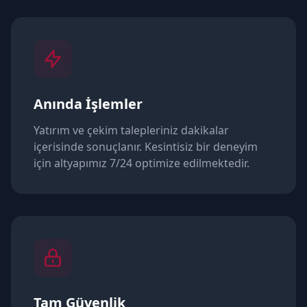
Anında İşlemler
Yatırım ve çekim talepleriniz dakikalar
içerisinde sonuçlanır. Kesintisiz bir deneyim
için altyapımız 7/24 optimize edilmektedir.
Tam Güvenlik