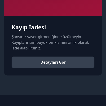
Kayıp İadesi
Şansınız yaver gitmediğinde üzülmeyin.
Kayıplarınızın büyük bir kısmını anlık olarak
iade alabilirsiniz.
Detayları Gör