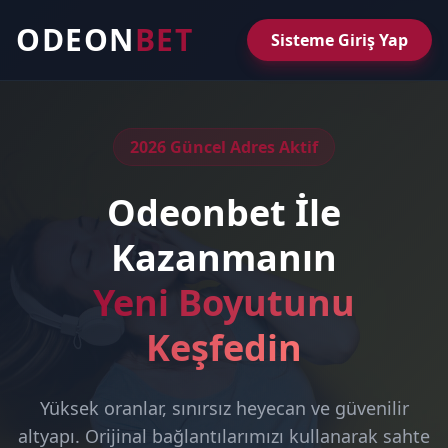
ODEON
BET
Sisteme Giriş Yap
2026 Güncel Adres Aktif
Odeonbet İle
Kazanmanın
Yeni Boyutunu
Keşfedin
Yüksek oranlar, sınırsız heyecan ve güvenilir
altyapı. Orijinal bağlantılarımızı kullanarak sahte