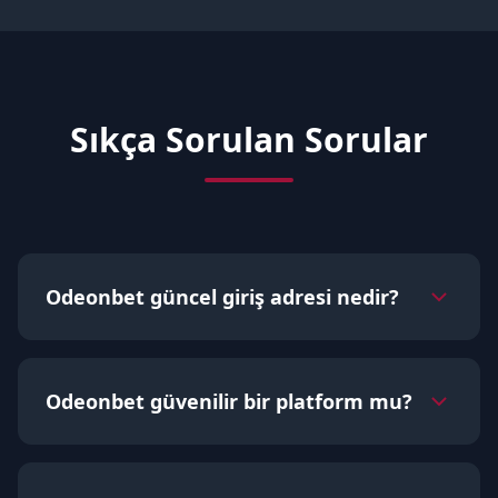
Sıkça Sorulan Sorular
Odeonbet güncel giriş adresi nedir?
Odeonbet güvenilir bir platform mu?