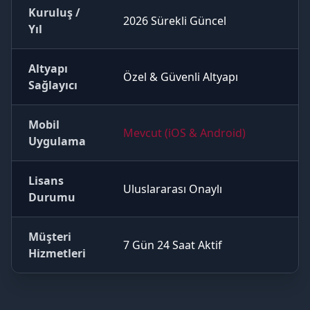
Kuruluş /
2026 Sürekli Güncel
Yıl
Altyapı
Özel & Güvenli Altyapı
Sağlayıcı
Mobil
Mevcut (iOS & Android)
Uygulama
Lisans
Uluslararası Onaylı
Durumu
Müşteri
7 Gün 24 Saat Aktif
Hizmetleri