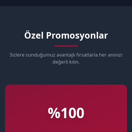
Özel Promosyonlar
Sizlere sunduğumuz avantajlı fırsatlarla her anınızı
değerli kılın.
%100