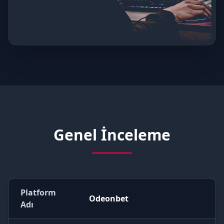
Genel İnceleme
Platform
Odeonbet
Adı