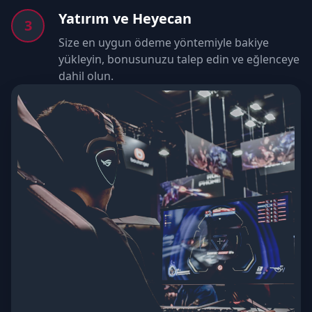
Yatırım ve Heyecan
3
Size en uygun ödeme yöntemiyle bakiye
yükleyin, bonusunuzu talep edin ve eğlenceye
dahil olun.