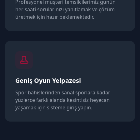
Profesyonel müşteri temsilcilerimiz günün
her saati sorularınızı yanıtlamak ve çözüm
üretmek için hazır beklemektedir.
Geniş Oyun Yelpazesi
Spor bahislerinden sanal sporlara kadar
yüzlerce farklı alanda kesintisiz heyecan
yaşamak için sisteme giriş yapın.