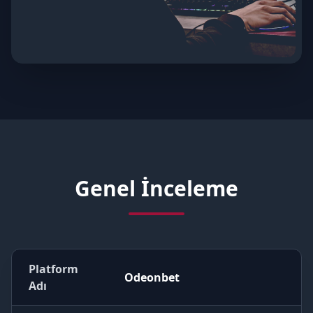
Genel İnceleme
Platform
Odeonbet
Adı