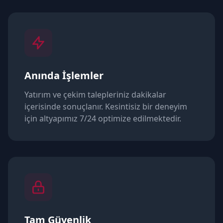
Anında İşlemler
Yatırım ve çekim talepleriniz dakikalar
içerisinde sonuçlanır. Kesintisiz bir deneyim
için altyapımız 7/24 optimize edilmektedir.
Tam Güvenlik