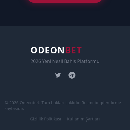
ODEON
BET
2026 Yeni Nesil Bahis Platformu
Twitter
Telegram
© 2026 Odeonbet. Tüm hakları saklıdır. Resmi bilgilendirme
sayfasıdır.
Gizlilik Politikası
Kullanım Şartları