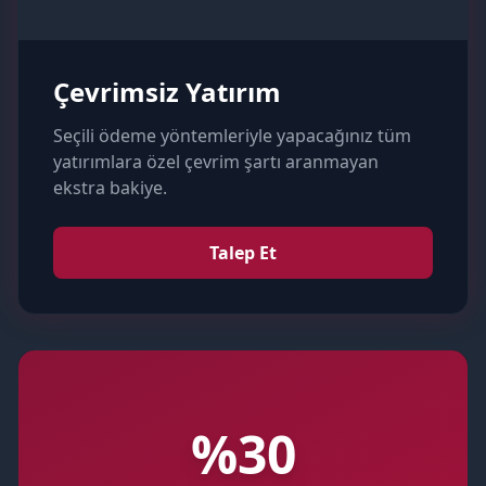
Çevrimsiz Yatırım
Seçili ödeme yöntemleriyle yapacağınız tüm
yatırımlara özel çevrim şartı aranmayan
ekstra bakiye.
Talep Et
%30