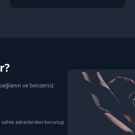
r?
bağlanın ve benzersiz
k sahte adreslerden korunup