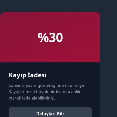
%30
Kayıp İadesi
Şansınız yaver gitmediğinde üzülmeyin.
Kayıplarınızın büyük bir kısmını anlık
olarak iade alabilirsiniz.
Detayları Gör