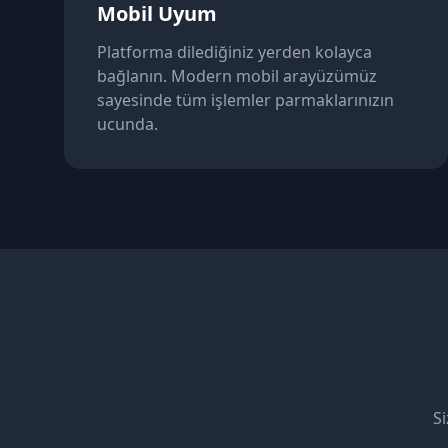
Mobil Uyum
Platforma dilediğiniz yerden kolayca
bağlanın. Modern mobil arayüzümüz
sayesinde tüm işlemler parmaklarınızın
ucunda.
Si