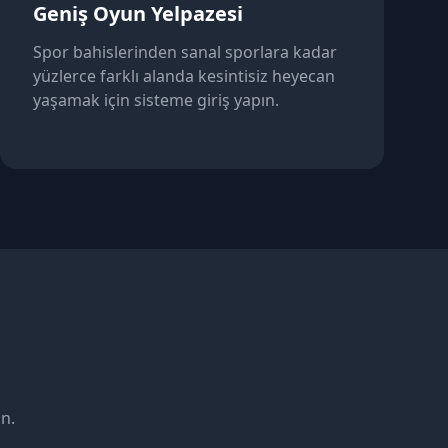
Geniş Oyun Yelpazesi
Spor bahislerinden sanal sporlara kadar
yüzlerce farklı alanda kesintisiz heyecan
yaşamak için sisteme giriş yapın.
ın.