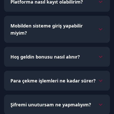
Platforma nasıl kayıt olabilirim?
Mobilden sisteme giriş yapabilir
miyim?
Hoş geldin bonusu nasıl alınır?
Para çekme işlemleri ne kadar sürer?
Şifremi unutursam ne yapmalıyım?