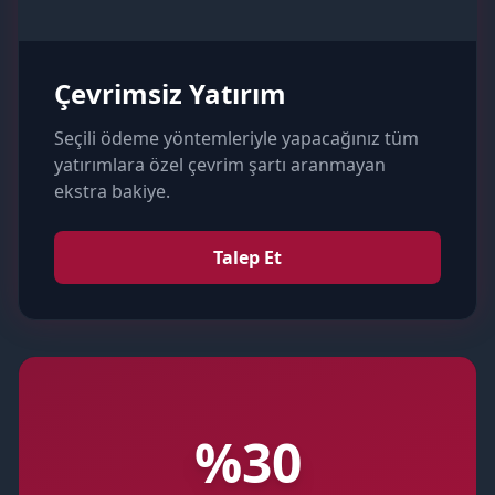
Çevrimsiz Yatırım
Seçili ödeme yöntemleriyle yapacağınız tüm
yatırımlara özel çevrim şartı aranmayan
ekstra bakiye.
Talep Et
%30