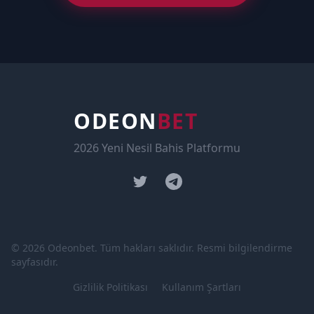
ODEON
BET
2026 Yeni Nesil Bahis Platformu
Twitter
Telegram
© 2026 Odeonbet. Tüm hakları saklıdır. Resmi bilgilendirme
sayfasıdır.
Gizlilik Politikası
Kullanım Şartları