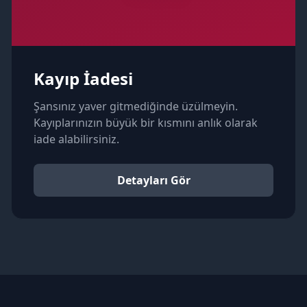
Kayıp İadesi
Şansınız yaver gitmediğinde üzülmeyin.
Kayıplarınızın büyük bir kısmını anlık olarak
iade alabilirsiniz.
Detayları Gör