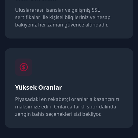
Uluslararası lisanslar ve gelişmiş SSL
sertifikaları ile kişisel bilgileriniz ve hesap
bakiyeniz her zaman güvence altındadır.
Yüksek Oranlar
Piyasadaki en rekabetçi oranlarla kazancınızı
maksimize edin. Onlarca farklı spor dalında
zengin bahis seçenekleri sizi bekliyor.