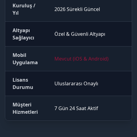
Kuruluş /
2026 Sürekli Güncel
Yıl
Altyapı
Özel & Güvenli Altyapı
Sağlayıcı
Mobil
Mevcut (iOS & Android)
Uygulama
Lisans
Uluslararası Onaylı
Durumu
Müşteri
7 Gün 24 Saat Aktif
Hizmetleri