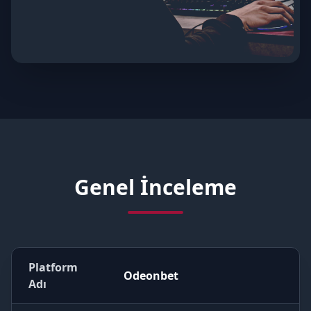
Genel İnceleme
Platform
Odeonbet
Adı