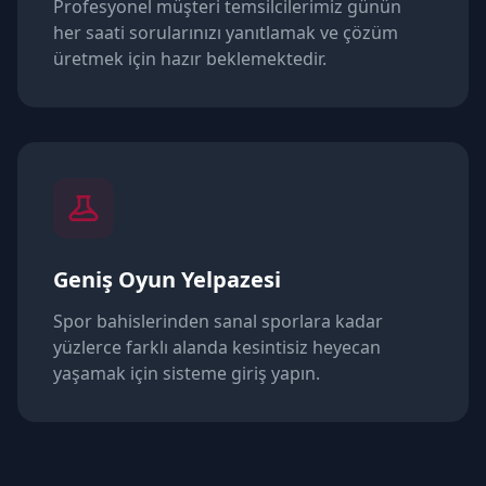
Profesyonel müşteri temsilcilerimiz günün
her saati sorularınızı yanıtlamak ve çözüm
üretmek için hazır beklemektedir.
Geniş Oyun Yelpazesi
Spor bahislerinden sanal sporlara kadar
yüzlerce farklı alanda kesintisiz heyecan
yaşamak için sisteme giriş yapın.