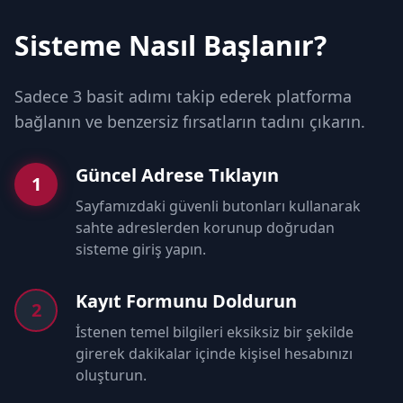
Sisteme Nasıl Başlanır?
Sadece 3 basit adımı takip ederek platforma
bağlanın ve benzersiz fırsatların tadını çıkarın.
Güncel Adrese Tıklayın
1
Sayfamızdaki güvenli butonları kullanarak
sahte adreslerden korunup doğrudan
sisteme giriş yapın.
Kayıt Formunu Doldurun
2
İstenen temel bilgileri eksiksiz bir şekilde
girerek dakikalar içinde kişisel hesabınızı
oluşturun.