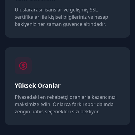
Uluslararası lisanslar ve gelişmiş SSL
sertifikaları ile kişisel bilgileriniz ve hesap
bakiyeniz her zaman güvence altındadır.
Yüksek Oranlar
Piyasadaki en rekabetçi oranlarla kazancınızı
maksimize edin. Onlarca farklı spor dalında
zengin bahis seçenekleri sizi bekliyor.