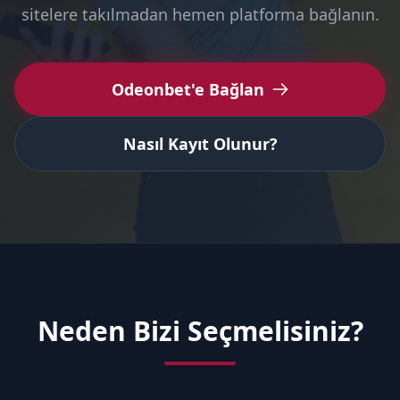
sitelere takılmadan hemen platforma bağlanın.
Odeonbet'e Bağlan
Nasıl Kayıt Olunur?
Neden Bizi Seçmelisiniz?