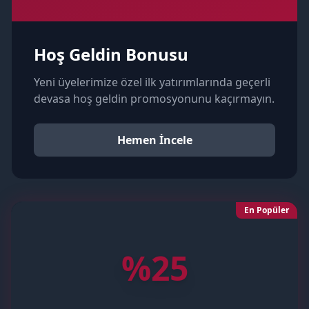
Hoş Geldin Bonusu
Yeni üyelerimize özel ilk yatırımlarında geçerli
devasa hoş geldin promosyonunu kaçırmayın.
Hemen İncele
En Popüler
%25