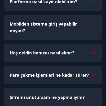
Platforma nasıl kayıt olabilirim?
Mobilden sisteme giriş yapabilir
miyim?
Hoş geldin bonusu nasıl alınır?
Para çekme işlemleri ne kadar sürer?
Şifremi unutursam ne yapmalıyım?