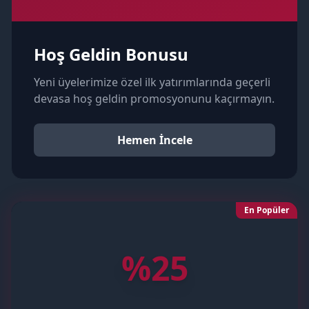
Hoş Geldin Bonusu
Yeni üyelerimize özel ilk yatırımlarında geçerli
devasa hoş geldin promosyonunu kaçırmayın.
Hemen İncele
En Popüler
%25