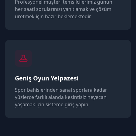
Profesyonel müşteri temsilcilerimiz günün
her saati sorularınızı yanıtlamak ve çözüm
üretmek için hazır beklemektedir.
Geniş Oyun Yelpazesi
Spor bahislerinden sanal sporlara kadar
yüzlerce farklı alanda kesintisiz heyecan
yaşamak için sisteme giriş yapın.