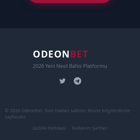
ODEON
BET
2026 Yeni Nesil Bahis Platformu
Twitter
Telegram
© 2026 Odeonbet. Tüm hakları saklıdır. Resmi bilgilendirme
sayfasıdır.
Gizlilik Politikası
Kullanım Şartları