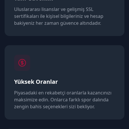
Uluslararası lisanslar ve gelişmiş SSL
sertifikaları ile kişisel bilgileriniz ve hesap
bakiyeniz her zaman güvence altındadır.
Yüksek Oranlar
Piyasadaki en rekabetçi oranlarla kazancınızı
maksimize edin. Onlarca farklı spor dalında
zengin bahis seçenekleri sizi bekliyor.