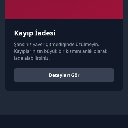
Kayıp İadesi
Şansınız yaver gitmediğinde üzülmeyin.
Kayıplarınızın büyük bir kısmını anlık olarak
iade alabilirsiniz.
Detayları Gör