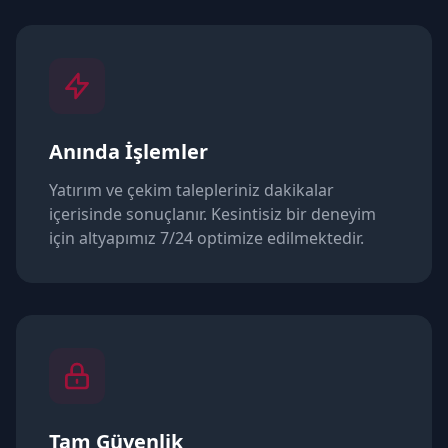
Anında İşlemler
Yatırım ve çekim talepleriniz dakikalar
içerisinde sonuçlanır. Kesintisiz bir deneyim
için altyapımız 7/24 optimize edilmektedir.
Tam Güvenlik