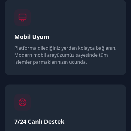
Mobil Uyum
Platforma dilediğiniz yerden kolayca bağlanın.
Modern mobil arayüzümüz sayesinde tüm
işlemler parmaklarınızın ucunda.
7/24 Canlı Destek