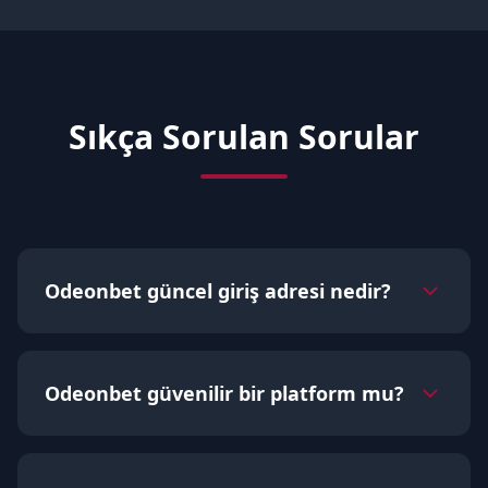
Sıkça Sorulan Sorular
Odeonbet güncel giriş adresi nedir?
Odeonbet güvenilir bir platform mu?