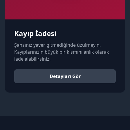
Kayıp İadesi
Şansınız yaver gitmediğinde üzülmeyin.
Kayıplarınızın büyük bir kısmını anlık olarak
iade alabilirsiniz.
Detayları Gör