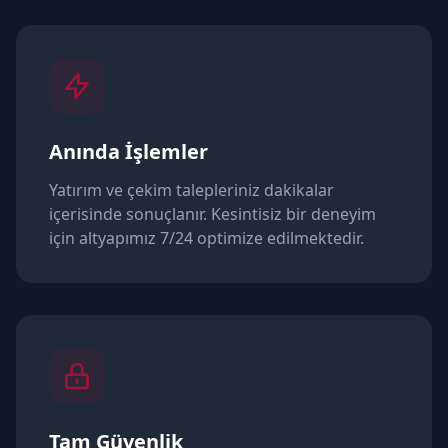
Anında İşlemler
Yatırım ve çekim talepleriniz dakikalar
içerisinde sonuçlanır. Kesintisiz bir deneyim
için altyapımız 7/24 optimize edilmektedir.
Tam Güvenlik