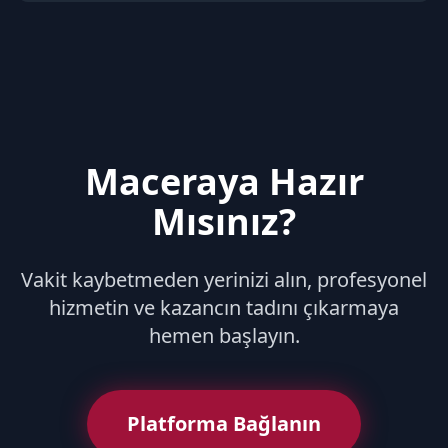
Maceraya Hazır
Mısınız?
Vakit kaybetmeden yerinizi alın, profesyonel
hizmetin ve kazancın tadını çıkarmaya
hemen başlayın.
Platforma Bağlanın