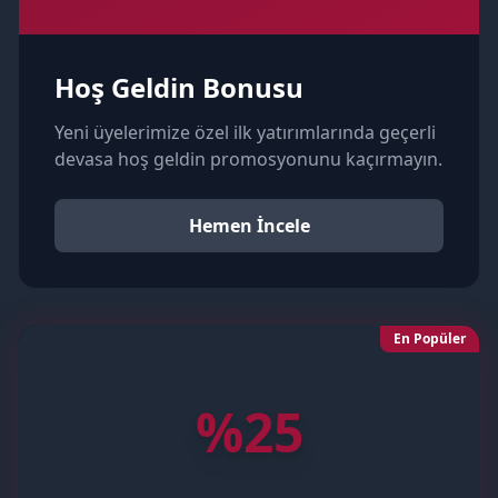
Hoş Geldin Bonusu
Yeni üyelerimize özel ilk yatırımlarında geçerli
devasa hoş geldin promosyonunu kaçırmayın.
Hemen İncele
En Popüler
%25