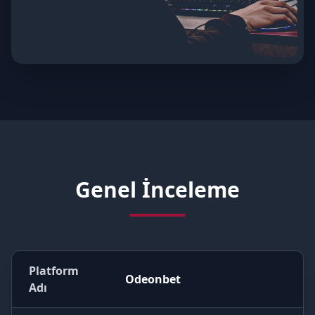
Genel İnceleme
Platform
Odeonbet
Adı