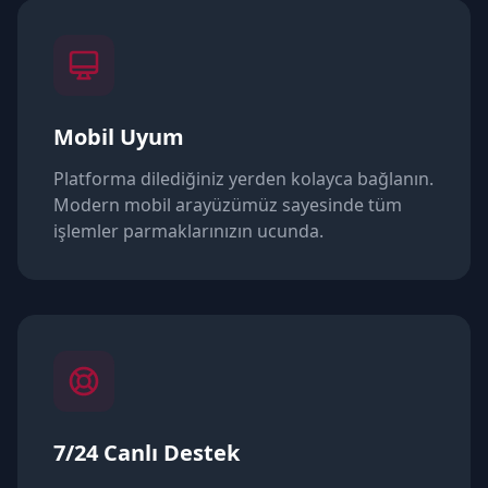
Mobil Uyum
Platforma dilediğiniz yerden kolayca bağlanın.
Modern mobil arayüzümüz sayesinde tüm
işlemler parmaklarınızın ucunda.
7/24 Canlı Destek