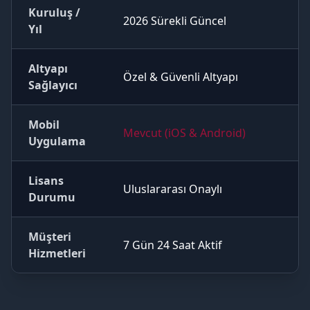
Kuruluş /
2026 Sürekli Güncel
Yıl
Altyapı
Özel & Güvenli Altyapı
Sağlayıcı
Mobil
Mevcut (iOS & Android)
Uygulama
Lisans
Uluslararası Onaylı
Durumu
Müşteri
7 Gün 24 Saat Aktif
Hizmetleri