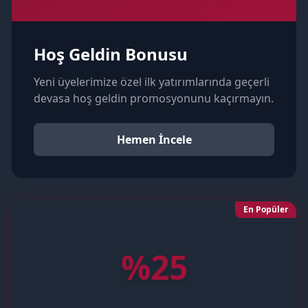
Hoş Geldin Bonusu
Yeni üyelerimize özel ilk yatırımlarında geçerli
devasa hoş geldin promosyonunu kaçırmayın.
Hemen İncele
En Popüler
%25