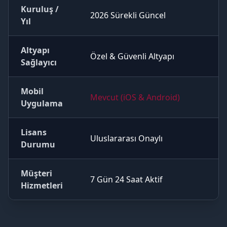
Kuruluş /
2026 Sürekli Güncel
Yıl
Altyapı
Özel & Güvenli Altyapı
Sağlayıcı
Mobil
Mevcut (iOS & Android)
Uygulama
Lisans
Uluslararası Onaylı
Durumu
Müşteri
7 Gün 24 Saat Aktif
Hizmetleri