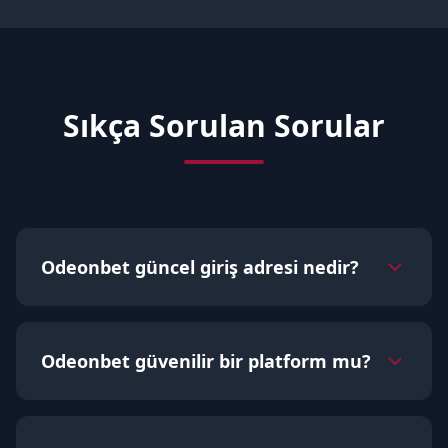
Sıkça Sorulan Sorular
Odeonbet güncel giriş adresi nedir?
Odeonbet güvenilir bir platform mu?