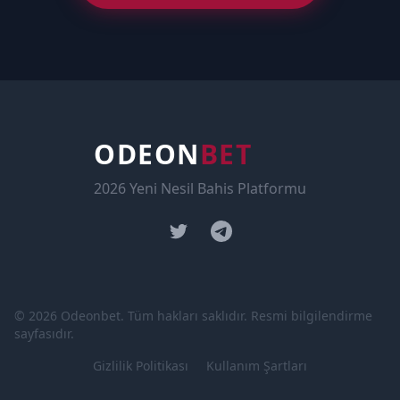
ODEON
BET
2026 Yeni Nesil Bahis Platformu
Twitter
Telegram
© 2026 Odeonbet. Tüm hakları saklıdır. Resmi bilgilendirme
sayfasıdır.
Gizlilik Politikası
Kullanım Şartları