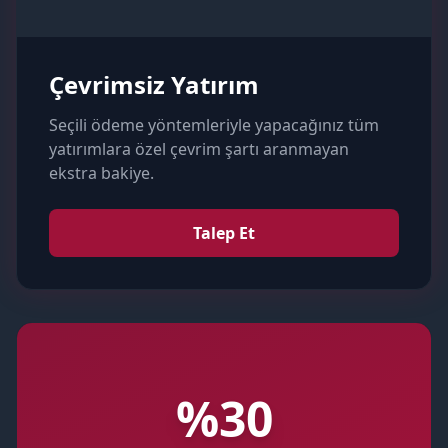
Çevrimsiz Yatırım
Seçili ödeme yöntemleriyle yapacağınız tüm
yatırımlara özel çevrim şartı aranmayan
ekstra bakiye.
Talep Et
%30