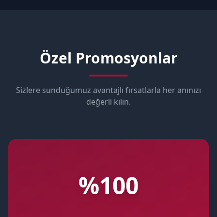
Özel Promosyonlar
Sizlere sunduğumuz avantajlı fırsatlarla her anınızı
değerli kılın.
%100