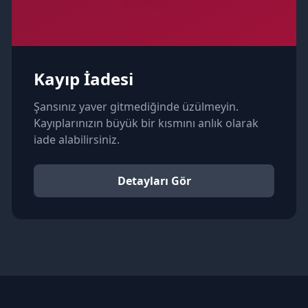
Kayıp İadesi
Şansınız yaver gitmediğinde üzülmeyin.
Kayıplarınızın büyük bir kısmını anlık olarak
iade alabilirsiniz.
Detayları Gör