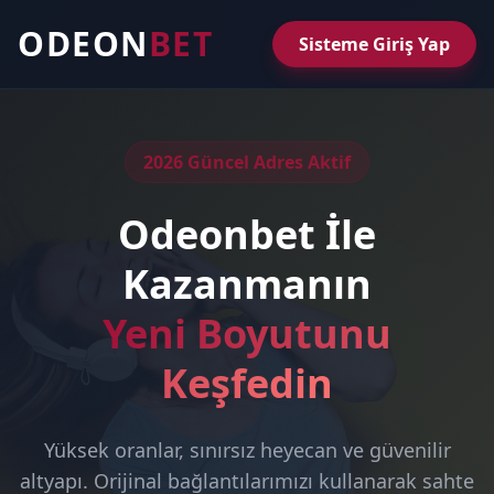
ODEON
BET
Sisteme Giriş Yap
2026 Güncel Adres Aktif
Odeonbet İle
Kazanmanın
Yeni Boyutunu
Keşfedin
Yüksek oranlar, sınırsız heyecan ve güvenilir
altyapı. Orijinal bağlantılarımızı kullanarak sahte