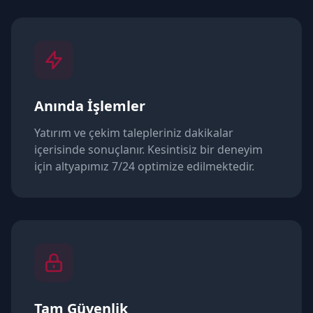
Anında İşlemler
Yatırım ve çekim talepleriniz dakikalar
içerisinde sonuçlanır. Kesintisiz bir deneyim
için altyapımız 7/24 optimize edilmektedir.
Tam Güvenlik