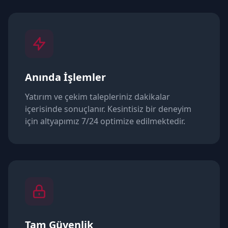
Anında İşlemler
Yatırım ve çekim talepleriniz dakikalar
içerisinde sonuçlanır. Kesintisiz bir deneyim
için altyapımız 7/24 optimize edilmektedir.
Tam Güvenlik