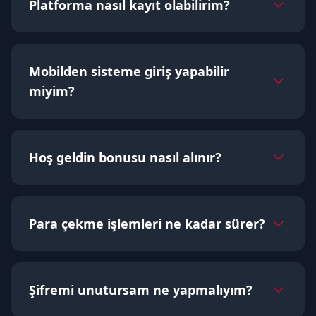
Platforma nasıl kayıt olabilirim?
Mobilden sisteme giriş yapabilir
miyim?
Hoş geldin bonusu nasıl alınır?
Para çekme işlemleri ne kadar sürer?
Şifremi unutursam ne yapmalıyım?