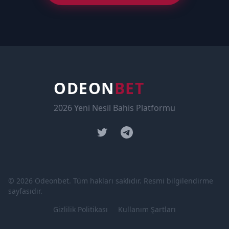
ODEON
BET
2026 Yeni Nesil Bahis Platformu
Twitter
Telegram
© 2026 Odeonbet. Tüm hakları saklıdır. Resmi bilgilendirme
sayfasıdır.
Gizlilik Politikası
Kullanım Şartları