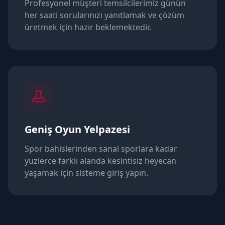
Profesyonel müşteri temsilcilerimiz günün
her saati sorularınızı yanıtlamak ve çözüm
üretmek için hazır beklemektedir.
Geniş Oyun Yelpazesi
Spor bahislerinden sanal sporlara kadar
yüzlerce farklı alanda kesintisiz heyecan
yaşamak için sisteme giriş yapın.