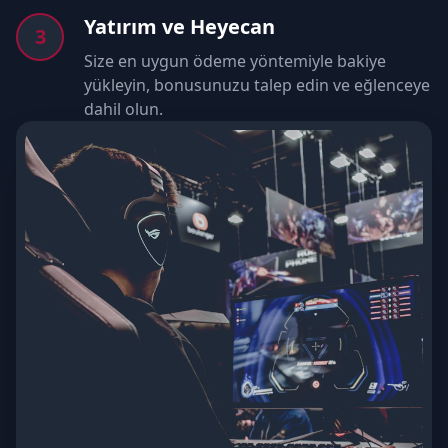
Yatırım ve Heyecan
3
Size en uygun ödeme yöntemiyle bakiye
yükleyin, bonusunuzu talep edin ve eğlenceye
dahil olun.