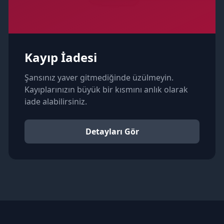
Kayıp İadesi
Şansınız yaver gitmediğinde üzülmeyin.
Kayıplarınızın büyük bir kısmını anlık olarak
iade alabilirsiniz.
Detayları Gör