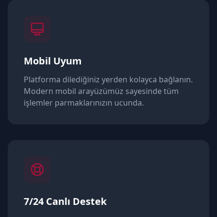
Mobil Uyum
Platforma dilediğiniz yerden kolayca bağlanın.
Modern mobil arayüzümüz sayesinde tüm
işlemler parmaklarınızın ucunda.
7/24 Canlı Destek