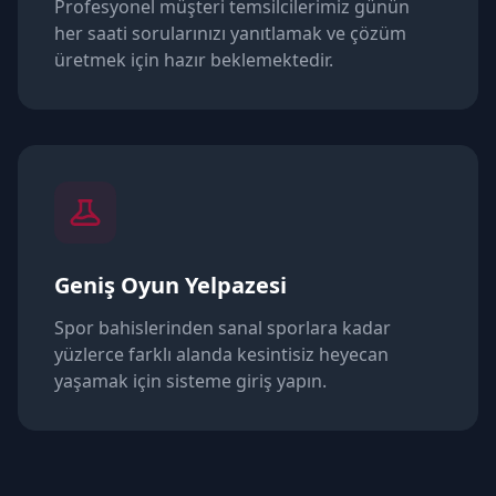
Profesyonel müşteri temsilcilerimiz günün
her saati sorularınızı yanıtlamak ve çözüm
üretmek için hazır beklemektedir.
Geniş Oyun Yelpazesi
Spor bahislerinden sanal sporlara kadar
yüzlerce farklı alanda kesintisiz heyecan
yaşamak için sisteme giriş yapın.