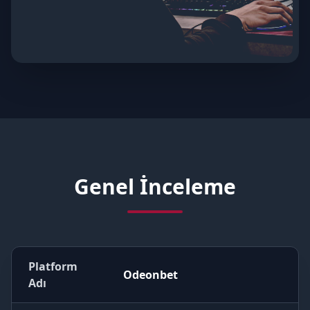
Genel İnceleme
Platform
Odeonbet
Adı