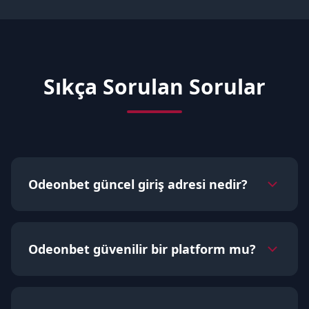
Sıkça Sorulan Sorular
Odeonbet güncel giriş adresi nedir?
Odeonbet güvenilir bir platform mu?