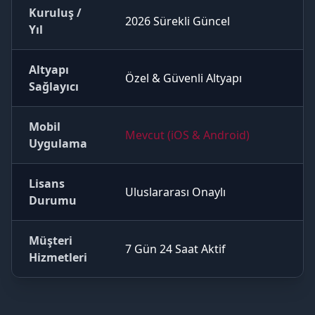
Kuruluş /
2026 Sürekli Güncel
Yıl
Altyapı
Özel & Güvenli Altyapı
Sağlayıcı
Mobil
Mevcut (iOS & Android)
Uygulama
Lisans
Uluslararası Onaylı
Durumu
Müşteri
7 Gün 24 Saat Aktif
Hizmetleri