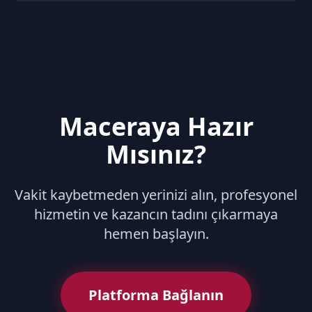
Maceraya Hazır
Mısınız?
Vakit kaybetmeden yerinizi alın, profesyonel
hizmetin ve kazancın tadını çıkarmaya
hemen başlayın.
Platforma Bağlanın