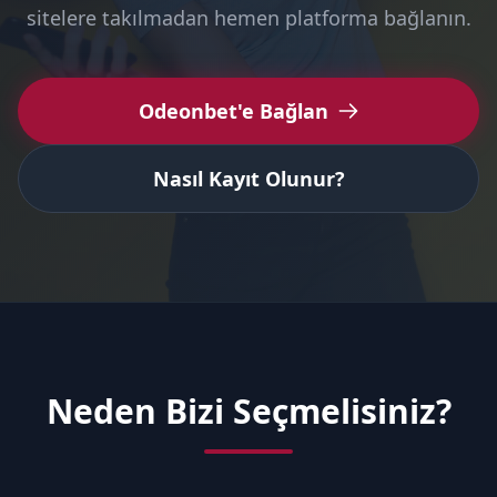
sitelere takılmadan hemen platforma bağlanın.
Odeonbet'e Bağlan
Nasıl Kayıt Olunur?
Neden Bizi Seçmelisiniz?